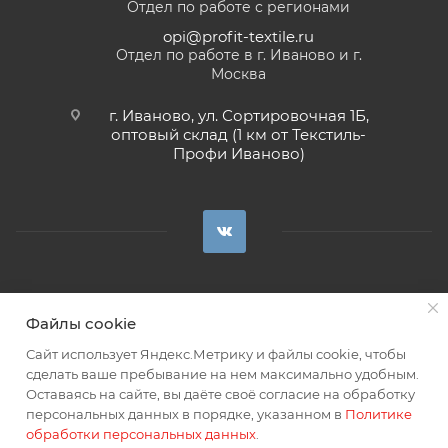
Отдел по работе с регионами
opi@profit-textile.ru
Отдел по работе в г. Иваново и г.
Москва
г. Иваново, ул. Сортировочная 1Б,
оптовый склад (1 км от Текстиль-
Профи Иваново)
Сделано в
Файлы cookie
2026 © Все права защищены. Интернет-магазин тканей «Профит».
Сайт использует Яндекс.Метрику и файлы cookie, чтобы
сделать ваше пребывание на нем максимально удобным.
По правилам дистанционной торговли предложение организации
Оставаясь на сайте, вы даёте своё согласие на обработку
является публичной офертой.
персональных данных в порядке, указанном в
Политике
обработки персональных данных
.