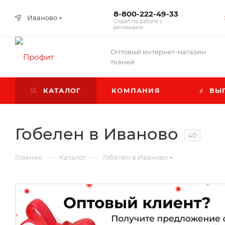
8-800-222-49-33
Иваново
Отдел по работе с
регионами
Оптовый интернет-магазин
тканей
КАТАЛОГ
КОМПАНИЯ
ВЫГ
Гобелен в Иваново
40
—
—
Главная
Каталог
Гобелен в Иваново