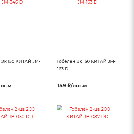
 Эк 150 КИТАЙ JM-
Гобелен Эк 150 КИТАЙ JM-
163 D
пог.м
149 ₽/пог.м