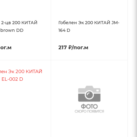
 2-цв 200 КИТАЙ
Гобелен Эк 200 КИТАЙ JM-
1 brown DD
164 D
пог.м
217 ₽/пог.м