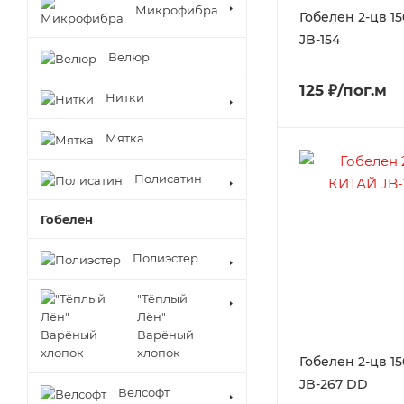
Микрофибра
Гобелен 2-цв 1
JB-154
Велюр
125 ₽/пог.м
Нитки
Мятка
Полисатин
Гобелен
Полиэстер
"Тёплый
Лён"
Варёный
хлопок
Гобелен 2-цв 1
JB-267 DD
Велсофт