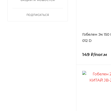
ПОДПИСАТЬСЯ
Гобелен Эк 150
012 D
149 ₽/пог.м