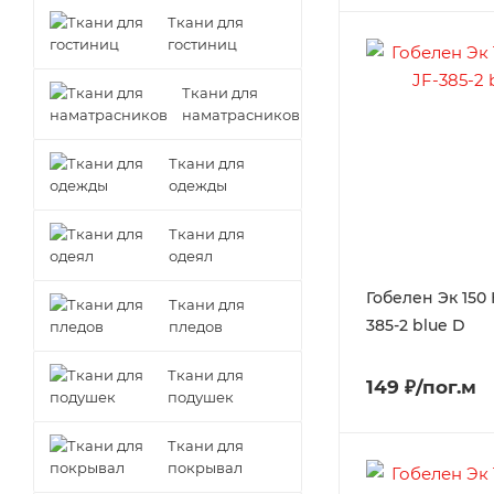
Ткани для
гостиниц
Ткани для
наматрасников
Ткани для
одежды
Ткани для
одеял
Гобелен Эк 150
Ткани для
385-2 blue D
пледов
Ткани для
149 ₽/пог.м
подушек
Ткани для
покрывал