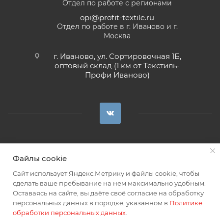
Отдел по работе с регионами
opi@profit-textile.ru
Отдел по работе в г. Иваново и г.
Москва
г. Иваново, ул. Сортировочная 1Б,
оптовый склад (1 км от Текстиль-
Профи Иваново)
Сделано в
Файлы cookie
2026 © Все права защищены. Интернет-магазин тканей «Профит».
Сайт использует Яндекс.Метрику и файлы cookie, чтобы
сделать ваше пребывание на нем максимально удобным.
По правилам дистанционной торговли предложение организации
Оставаясь на сайте, вы даёте своё согласие на обработку
является публичной офертой.
персональных данных в порядке, указанном в
Политике
обработки персональных данных
.