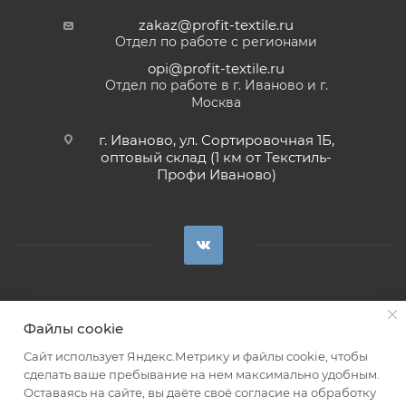
zakaz@profit-textile.ru
Отдел по работе с регионами
opi@profit-textile.ru
Отдел по работе в г. Иваново и г.
Москва
г. Иваново, ул. Сортировочная 1Б,
оптовый склад (1 км от Текстиль-
Профи Иваново)
Сделано в
Файлы cookie
2026 © Все права защищены. Интернет-магазин тканей «Профит».
Сайт использует Яндекс.Метрику и файлы cookie, чтобы
сделать ваше пребывание на нем максимально удобным.
По правилам дистанционной торговли предложение организации
Оставаясь на сайте, вы даёте своё согласие на обработку
является публичной офертой.